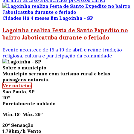
garantir acesso a benefícios previstos em lei
Cidades
Há 4 meses
Em Lagoinha - SP
Lagoinha realiza Festa de Santo Expedito no
bairro Jaboticatuba durante o feriado
Evento acontece de 16 a 19 de abril e reúne tradição
religiosa, cultura e participação da comunidade
Sobre o município
Município serrano com turismo rural e belas
paisagens naturais.
Ver notícias
São Paulo, SP
20°
Parcialmente nublado
Mín.
18°
Máx.
29°
20°
Sensação
1.79km/h
Vento