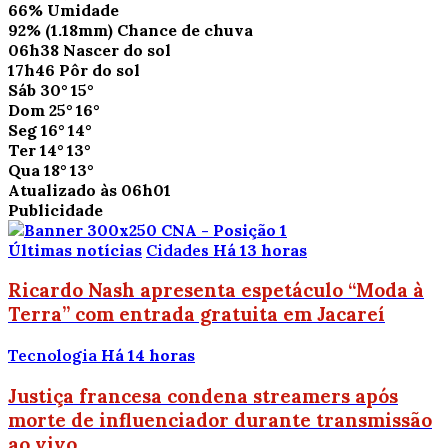
66%
Umidade
92%
(1.18mm)
Chance de chuva
06h38
Nascer do sol
17h46
Pôr do sol
Sáb
30°
15°
Dom
25°
16°
Seg
16°
14°
Ter
14°
13°
Qua
18°
13°
Atualizado às 06h01
Publicidade
Últimas notícias
Cidades
Há 13 horas
Ricardo Nash apresenta espetáculo “Moda à
Terra” com entrada gratuita em Jacareí
Tecnologia
Há 14 horas
Justiça francesa condena streamers após
morte de influenciador durante transmissão
ao vivo