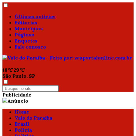
Últimas notícias
Editorias
Municípios
Páginas
Enquetes
Fale conosco
18
°C
29
°C
São Paulo, SP
Publicidade
Home
Vale do Paraíba
Brasil
Polícia