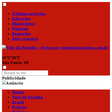
Últimas notícias
Editorias
Municípios
Páginas
Enquetes
Fale conosco
19
°C
28
°C
São Paulo, SP
Publicidade
Home
Vale do Paraíba
Brasil
Polícia