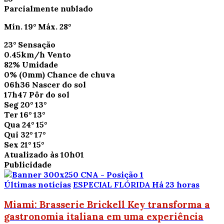
Parcialmente nublado
Mín.
19°
Máx.
28°
23°
Sensação
0.45km/h
Vento
82%
Umidade
0%
(0mm)
Chance de chuva
06h36
Nascer do sol
17h47
Pôr do sol
Seg
20°
13°
Ter
16°
13°
Qua
24°
15°
Qui
32°
17°
Sex
21°
15°
Atualizado às 10h01
Publicidade
Últimas notícias
ESPECIAL FLÓRIDA
Há 23 horas
Miami: Brasserie Brickell Key transforma a
gastronomia italiana em uma experiência