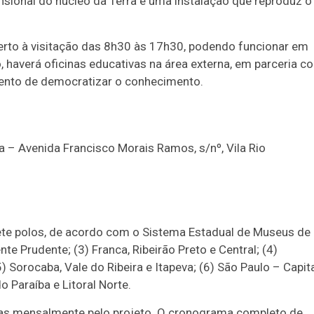
sional do núcleo da Terra e uma instalação que reproduz o
berto à visitação das 8h30 às 17h30, podendo funcionar em
 haverá oficinas educativas na área externa, em parceria c
vento de democratizar o conhecimento.
a – Avenida Francisco Morais Ramos, s/nº, Vila Rio
ete polos, de acordo com o Sistema Estadual de Museus de
te Prudente; (3) Franca, Ribeirão Preto e Central; (4)
) Sorocaba, Vale do Ribeira e Itapeva; (6) São Paulo – Capita
o Paraíba e Litoral Norte.
as mensalmente pelo projeto. O cronograma completo de