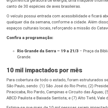
ergométrica geradora de energia, uma maquete tridimen
canto de 30 espécies de aves brasileiras.
O veículo possui entrada com acessibilidade e ficará a
qualquer dia da semana, conforme a cidade. Além disso,
espaços culturais locais, reforçando a missão do Cata
Confira a programação:
Rio Grande da Serra – 19 a 21/3
– Praça da Bíbli
Grande.
10 mil impactados
por mês
Para cobertura de todo o estado, foram estruturados s
São Paulo, sendo: (1) São José do Rio Preto; (2) Presiden
Piracicaba, Rio Pardo, Campinas e Circuito das Águas; (5
ABCD Paulista e Baixada Santista; e (7) Alto Tietê, Vale d
Estima-se que mais de 10 mil pessoas sejam impactad