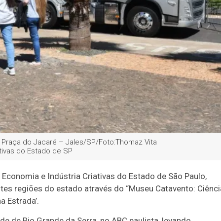
 Praça do Jacaré – Jales/SP/Foto:Thomaz Vita
ativas do Estado de SP
, Economia e Indústria Criativas do Estado de São Paulo,
ntes regiões do estado através do “Museu Catavento: Ciênci
a Estrada’.
dade de Rio Grande da Serra, no ABC paulista, levando