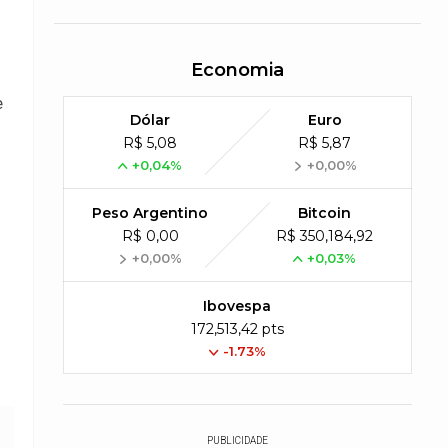
Economia
e
Dólar
Euro
R$ 5,08
R$ 5,87
+0,04%
+0,00%
Peso Argentino
Bitcoin
R$ 0,00
R$ 350,184,92
+0,00%
+0,03%
Ibovespa
172,513,42 pts
-1.73%
PUBLICIDADE