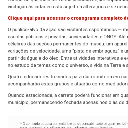
visitação às cidades está sujeito a alterações e se nece
Clique aqui para acessar o cronograma completo de
O público-alvo da ação são visitantes espontâneos — 
escolas públicas e privadas, universidades e ONGS. Al
célebres das seções permanentes do museu: um aparelh
variações de velocidade, uma “pista de embriaguez” e 
partir da água e do óleo. Entre atividades interativas e
no estudo de temas como o universo, a vida na Terra e
Quatro educadores treinados para dar monitoria em cad
acompanharão estes grupos e atuarão como mediadore
Quando estacionada, a carreta poderá funcionar em qua
município, permanecendo fechada apenas nos dias de 
* O conteúdo de cada comentário é de responsabilidade de quem realizá-
com o propósito do site ou que contenham palavras ofensivas.