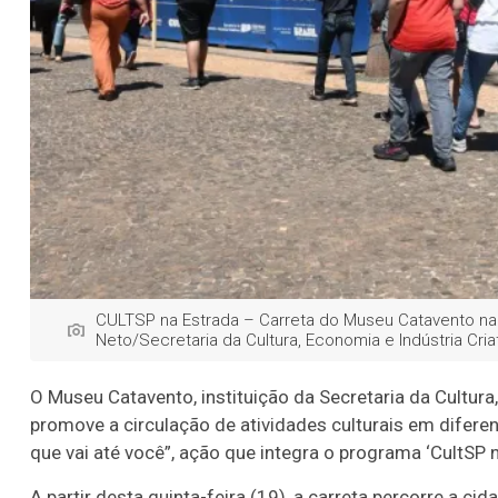
CULTSP na Estrada – Carreta do Museu Catavento na
Neto/Secretaria da Cultura, Economia e Indústria Cri
O Museu Catavento, instituição da Secretaria da Cultura
promove a circulação de atividades culturais em difere
que vai até você”, ação que integra o programa ‘CultSP n
A partir desta quinta-feira (19), a carreta percorre a ci