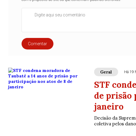
Comentar
Geral
Há 19 
STF conde
de prisão 
janeiro
Decisão da Suprema
coletiva pelos dan