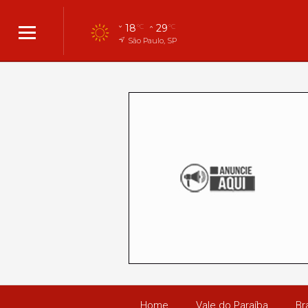
18
29
°C
°C
São Paulo, SP
Home
Vale do Paraíba
Bra