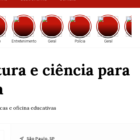
e
Entretenimento
Geral
Polícia
Geral
Brasi
ura e ciência para
a
as e oficina educativas
São Paulo, SP