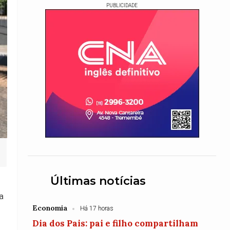
PUBLICIDADE
Últimas notícias
a
Economia
Há 17 horas
Dia dos Pais: pai e filho compartilham