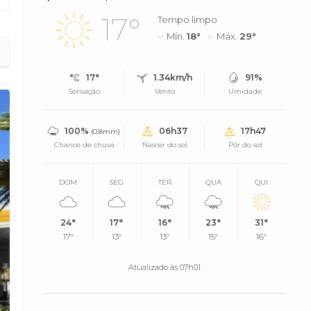
17°
Tempo limpo
Mín.
18°
Máx.
29°
17°
1.34km/h
91%
Sensação
Vento
Umidade
100%
06h37
17h47
(0.8mm)
Chance de chuva
Nascer do sol
Pôr do sol
DOM
SEG
TER
QUA
QUI
24°
17°
16°
23°
31°
17°
13°
13°
15°
16°
Atualizado às 07h01