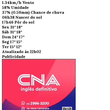
1.34km/h
Vento
58%
Umidade
37%
(0.59mm)
Chance de chuva
06h38
Nascer do sol
17h46
Pôr do sol
Sex
31°
18°
Sáb
31°
18°
Dom
24°
17°
Seg
17°
15°
Ter
15°
12°
Atualizado às 22h02
Publicidade