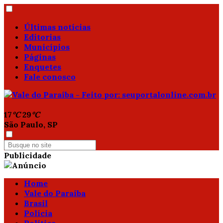
Últimas notícias
Editorias
Municípios
Páginas
Enquetes
Fale conosco
17
°C
29
°C
São Paulo, SP
Publicidade
Home
Vale do Paraíba
Brasil
Polícia