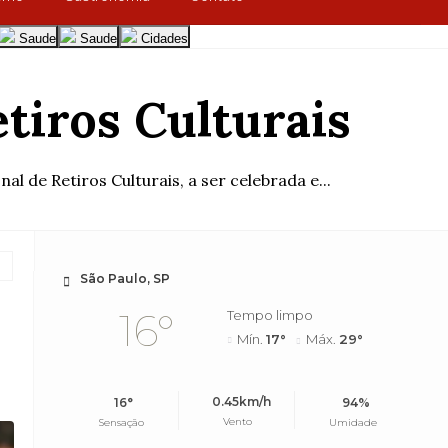
Saude
Saude
Cidades
tiros Culturais
al de Retiros Culturais, a ser celebrada e...
São Paulo, SP
16°
Tempo limpo
Mín.
17°
Máx.
29°
0.45km/h
16°
94%
Vento
Sensação
Umidade