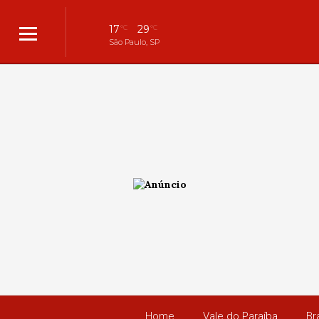
17
29
°C
°C
São Paulo, SP
Home
Vale do Paraíba
Bra