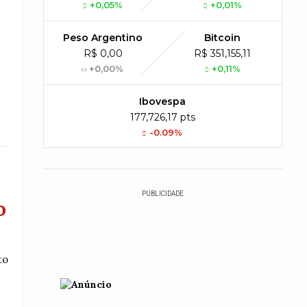
+0,05%
+0,01%
Peso Argentino
Bitcoin
R$ 0,00
R$ 351,155,11
+0,00%
+0,11%
Ibovespa
177,726,17 pts
-0.09%
PUBLICIDADE
o
to