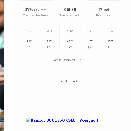
37%
06h38
17h46
(0.59mm)
Chance de chuva
Nascer do sol
Pôr do sol
SEX
SÁB
DOM
SEG
TER
31°
31°
24°
17°
15°
18°
18°
17°
15°
12°
Atualizado às 05h01
PUBLICIDADE