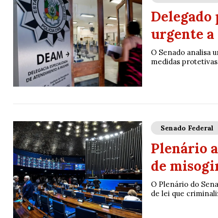
Delegado 
urgente a
O Senado analisa um
medidas protetivas 
Senado Federal
Plenário a
de misogin
O Plenário do Senad
de lei que criminal