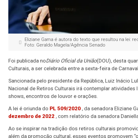
Eliziane Gama é autora do texto que resultou na lei: r
Foto: Geraldo Magela/Agência Senado
Foi publicada no
Diário Oficial da União
(DOU), desta quart
Culturais, a ser celebrada entre a sexta-feira de Carnava
Sancionada pelo presidente da República, Luiz Inácio Lul
Nacional de Retiros Culturais irá contemplar atividades 
shows, encontros de louvor e orações.
A lei é oriunda do
PL 509/2020
, da senadora Eliziane 
dezembro de 2022
, com relatório da senadora Daniell
Ao se inspirar na tradição dos retiros culturais promovi
além da promoção cultural, esses eventos promovem “o 