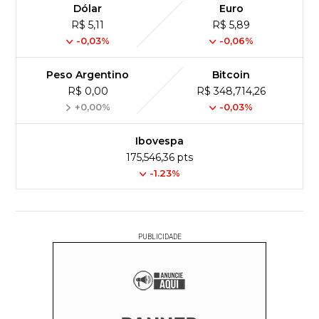
Dólar
Euro
R$ 5,11
R$ 5,89
-0,03%
-0,06%
Peso Argentino
Bitcoin
R$ 0,00
R$ 348,714,26
+0,00%
-0,03%
Ibovespa
175,546,36 pts
-1.23%
PUBLICIDADE