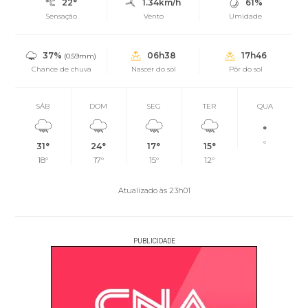
22°
1.34km/h
61%
Sensação
Vento
Umidade
37%
06h38
17h46
(0.59mm)
Chance de chuva
Nascer do sol
Pôr do sol
SÁB
DOM
SEG
TER
QUA
°
°
31°
24°
17°
15°
18°
17°
15°
12°
Atualizado às 23h01
PUBLICIDADE