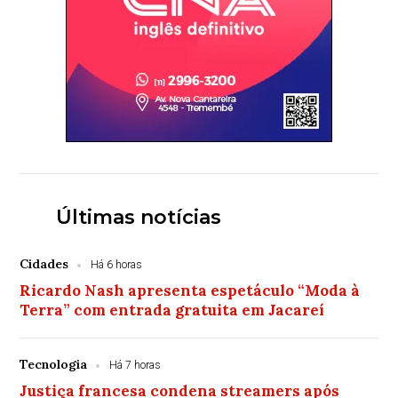
Últimas notícias
Cidades
Há 6 horas
Ricardo Nash apresenta espetáculo “Moda à
Terra” com entrada gratuita em Jacareí
Tecnologia
Há 7 horas
Justiça francesa condena streamers após