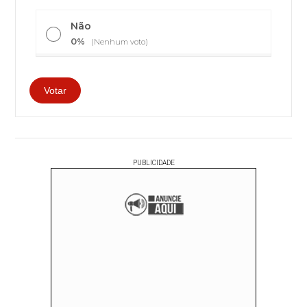
Não
0%
(Nenhum voto)
PUBLICIDADE