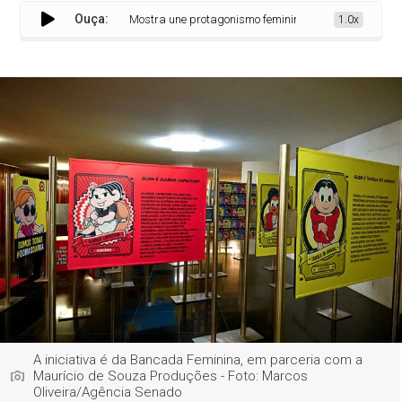
Ouça:
Mostra une protagonismo feminino a ilustrações de Maurí
1.0x
A iniciativa é da Bancada Feminina, em parceria com a
Maurício de Souza Produções - Foto: Marcos
Oliveira/Agência Senado