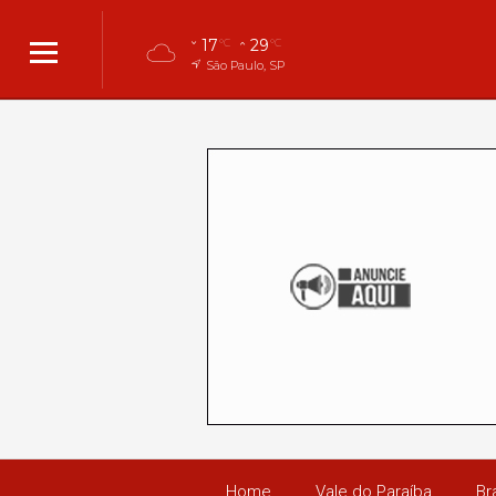
17
29
°C
°C
São Paulo, SP
Home
Vale do Paraíba
Bra