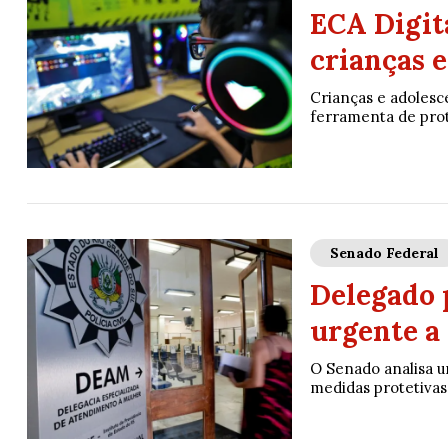
ECA Digita
crianças e
Crianças e adolesc
ferramenta de prote
Senado Federal
Delegado 
urgente a
O Senado analisa um
medidas protetivas 