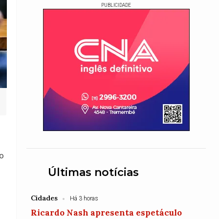
PUBLICIDADE
no
Últimas notícias
Cidades
Há 3 horas
Ricardo Nash apresenta espetáculo