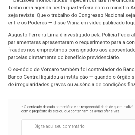
— Decisões monocráticas impedem, atrasam e dificultam
Tenho uma agenda nesta quarta-feira com o ministro An
seja revista. Que o trabalho do Congresso Nacional sej
entre os Poderes — disse Viana em vídeo publicado log
Augusto Ferreira Lima é investigado pela Polícia Federal
parlamentares apresentaram o requerimento para a co
fraudes nos empréstimos consignados aos aposentado
parcelas diretamente do benefício previdenciário.
O ex-sócio de Vorcaro também foi controlador do Banco
Banco Central liquidou a instituição — quando o órgão 
de irregularidades graves ou ausência de condições fina
* O conteúdo de cada comentário é de responsabilidade de quem realizá-
com o propósito do site ou que contenham palavras ofensivas.