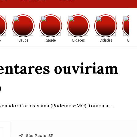
e
Saude
Saude
Cidades
Cidades
Cidad
entares ouviriam
o
 senador Carlos Viana (Podemos-MG), tomou a ...
São Paulo, SP