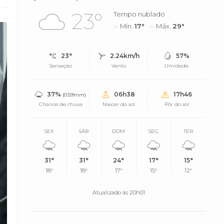
23°
Tempo nublado
Mín.
17°
Máx.
29°
23°
2.24km/h
57%
Sensação
Vento
Umidade
37%
06h38
17h46
(0.59mm)
Chance de chuva
Nascer do sol
Pôr do sol
SEX
SÁB
DOM
SEG
TER
31°
31°
24°
17°
15°
18°
18°
17°
15°
12°
Atualizado às 20h01