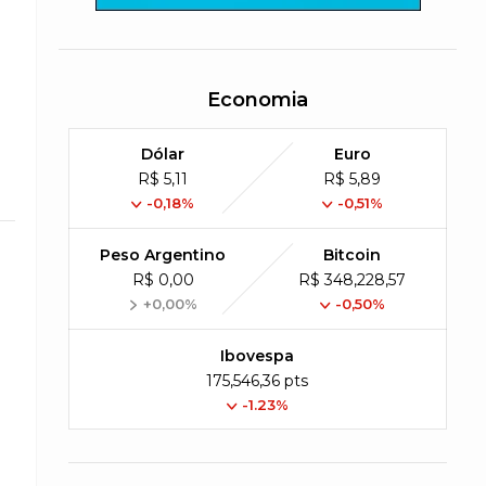
Economia
Dólar
Euro
R$ 5,11
R$ 5,89
-0,18%
-0,51%
Peso Argentino
Bitcoin
R$ 0,00
R$ 348,228,57
+0,00%
-0,50%
Ibovespa
175,546,36 pts
-1.23%