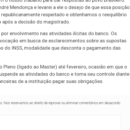
 o nosso trabalho para dar respostas ao povo brasileiro.
dré Mendonça e levarei a ele o desejo de que essa posição
a republicanamente respeitado e obtenhamos o reequilíbrio
o após a decisão do magistrado.
 por envolvimento nas atividades ilícitas do banco. Os
nvocação em busca de esclarecimentos sobre as supostas
s do INSS, modalidade que desconta o pagamento das
 Pleno (ligado ao Master) até fevereiro, ocasião em que o
suspende as atividades do banco e toma seu controle diante
nceiras de a instituição pagar suas obrigações.
lo. Nos reservamos ao direito de reprovar ou eliminar comentários em desacordo