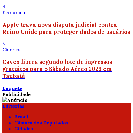
4
Economia
Apple trava nova disputa judicial contra
Reino Unido para proteger dados de usuários
5
Cidades
Cavex libera segundo lote de ingressos
gratuitos para o Sábado Aéreo 2026 em
Taubaté
Enquete
Publicidade
Editorias
Brasil
Câmara dos Deputados
Cidades