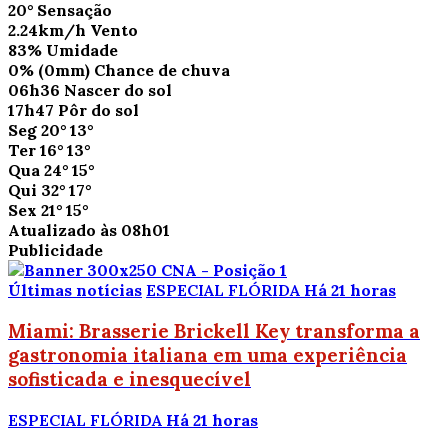
20°
Sensação
2.24km/h
Vento
83%
Umidade
0%
(0mm)
Chance de chuva
06h36
Nascer do sol
17h47
Pôr do sol
Seg
20°
13°
Ter
16°
13°
Qua
24°
15°
Qui
32°
17°
Sex
21°
15°
Atualizado às 08h01
Publicidade
Últimas notícias
ESPECIAL FLÓRIDA
Há 21 horas
Miami: Brasserie Brickell Key transforma a
gastronomia italiana em uma experiência
sofisticada e inesquecível
ESPECIAL FLÓRIDA
Há 21 horas