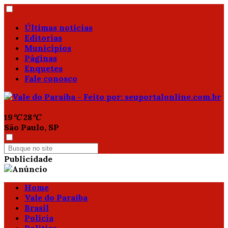
Últimas notícias
Editorias
Municípios
Páginas
Enquetes
Fale conosco
19
°C
28
°C
São Paulo, SP
Publicidade
Home
Vale do Paraíba
Brasil
Polícia