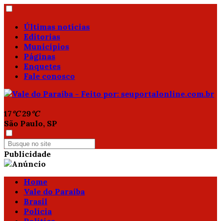
Últimas notícias
Editorias
Municípios
Páginas
Enquetes
Fale conosco
17
°C
29
°C
São Paulo, SP
Publicidade
Home
Vale do Paraíba
Brasil
Polícia