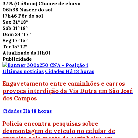
37%
(0.59mm)
Chance de chuva
06h38
Nascer do sol
17h46
Pôr do sol
Sex
31°
18°
Sáb
31°
18°
Dom
24°
17°
Seg
17°
15°
Ter
15°
12°
Atualizado às 11h01
Publicidade
Últimas notícias
Cidades
Há 18 horas
Engavetamento entre caminhões e carros
provoca interdição da Via Dutra em São José
dos Campos
Cidades
Há 18 horas
Polícia encontra pesquisas sobre
desmontagem de veículo no celular de