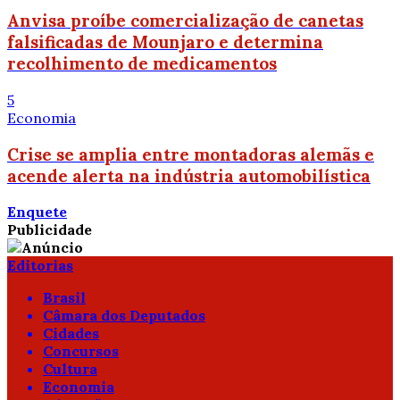
Anvisa proíbe comercialização de canetas
falsificadas de Mounjaro e determina
recolhimento de medicamentos
5
Economia
Crise se amplia entre montadoras alemãs e
acende alerta na indústria automobilística
Enquete
Publicidade
Editorias
Brasil
Câmara dos Deputados
Cidades
Concursos
Cultura
Economia