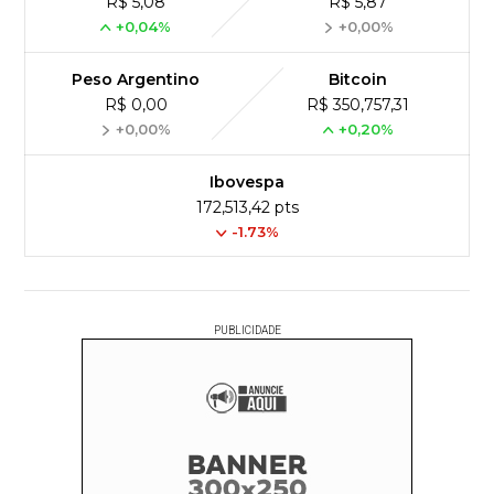
R$ 5,08
R$ 5,87
+0,04%
+0,00%
Peso Argentino
Bitcoin
R$ 0,00
R$ 350,757,31
+0,00%
+0,20%
Ibovespa
172,513,42 pts
-1.73%
PUBLICIDADE