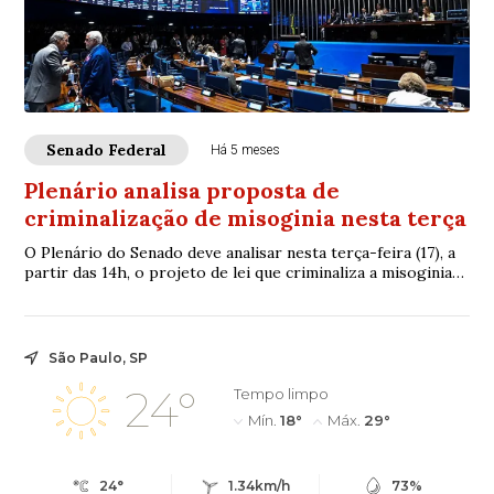
Senado Federal
Há 5 meses
Plenário analisa proposta de
criminalização de misoginia nesta terça
O Plenário do Senado deve analisar nesta terça-feira (17), a
partir das 14h, o projeto de lei que criminaliza a misoginia
— ódio ou aversão às mulh...
São Paulo, SP
24°
Tempo limpo
Mín.
18°
Máx.
29°
24°
1.34km/h
73%