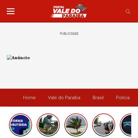
PUBLICIDADE
Home
Vale do Paraíba
Brasil
Polícia