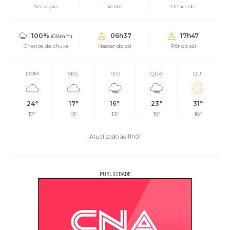
Sensação
Vento
Umidade
100%
06h37
17h47
(0.8mm)
Chance de chuva
Nascer do sol
Pôr do sol
DOM
SEG
TER
QUA
QUI
24°
17°
16°
23°
31°
17°
13°
13°
15°
16°
Atualizado às 11h01
PUBLICIDADE