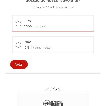
Gostou do nosso Novo Site?
Total de 37 votos até agora
Sim
100%
(37 votos)
Não
0%
(Nenhum voto)
PUBLICIDADE