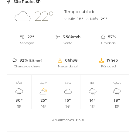
São Paulo, SP
22°
Tempo nublado
Mín.
18°
Máx.
29°
22°
3.58km/h
57%
Sensação
Vento
Umidade
92%
06h38
17h46
(1.18mm)
Chance de chuva
Nascer do sol
Pôr do sol
SÁB
DOM
SEG
TER
QUA
30°
25°
16°
14°
18°
15°
16°
14°
13°
13°
Atualizado às 08h01