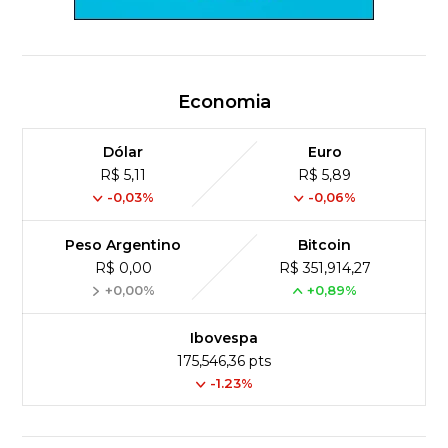
Economia
Dólar
Euro
R$ 5,11
R$ 5,89
-0,03%
-0,06%
Peso Argentino
Bitcoin
R$ 0,00
R$ 351,914,27
+0,00%
+0,89%
Ibovespa
175,546,36 pts
-1.23%