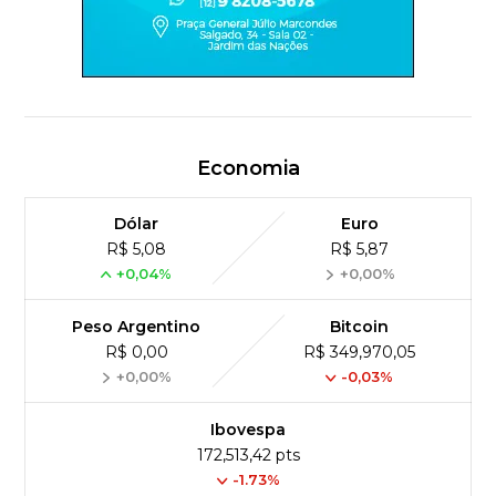
Economia
Dólar
Euro
R$ 5,08
R$ 5,87
+0,04%
+0,00%
Peso Argentino
Bitcoin
R$ 0,00
R$ 349,970,05
+0,00%
-0,03%
Ibovespa
172,513,42 pts
-1.73%