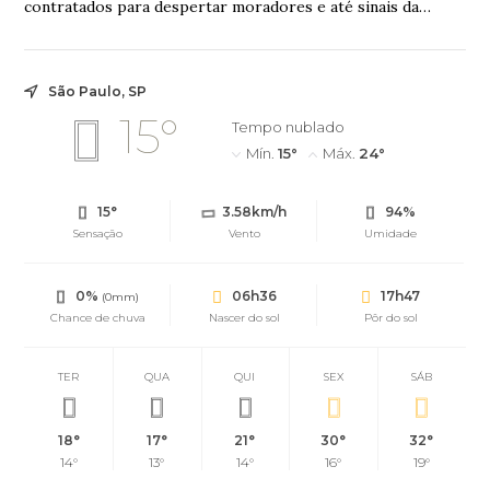
contratados para despertar moradores e até sinais da
natureza fizeram parte da rotina antes da popularização
dos aparelhos modernos
São Paulo, SP
15°
Tempo nublado
Mín.
15°
Máx.
24°
15°
3.58km/h
94%
Sensação
Vento
Umidade
0%
06h36
17h47
(0mm)
Chance de chuva
Nascer do sol
Pôr do sol
TER
QUA
QUI
SEX
SÁB
18°
17°
21°
30°
32°
14°
13°
14°
16°
19°