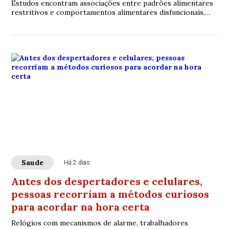
Estudos encontram associações entre padrões alimentares
restritivos e comportamentos alimentares disfuncionais,
mas especialistas alertam que deixar de consumir carne ou
produtos de origem animal não significa ter um transtorno
alimentar
Saude
Há 2 dias
Antes dos despertadores e celulares,
pessoas recorriam a métodos curiosos
para acordar na hora certa
Relógios com mecanismos de alarme, trabalhadores