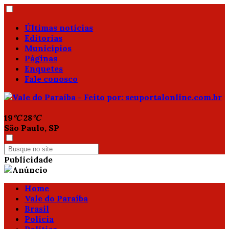
Últimas notícias
Editorias
Municípios
Páginas
Enquetes
Fale conosco
19
°C
28
°C
São Paulo, SP
Publicidade
Home
Vale do Paraíba
Brasil
Polícia