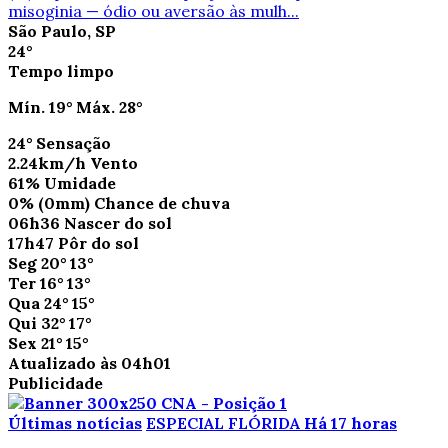
misoginia — ódio ou aversão às mulh...
São Paulo, SP
24°
Tempo limpo
Mín.
19°
Máx.
28°
24°
Sensação
2.24km/h
Vento
61%
Umidade
0%
(0mm)
Chance de chuva
06h36
Nascer do sol
17h47
Pôr do sol
Seg
20°
13°
Ter
16°
13°
Qua
24°
15°
Qui
32°
17°
Sex
21°
15°
Atualizado às 04h01
Publicidade
Últimas notícias
ESPECIAL FLÓRIDA
Há 17 horas