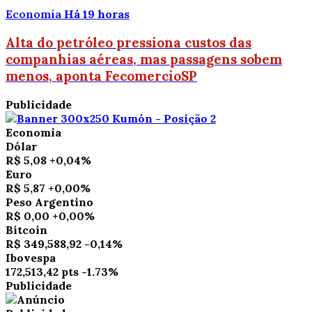
Economia
Há 19 horas
Alta do petróleo pressiona custos das
companhias aéreas, mas passagens sobem
menos, aponta FecomercioSP
Publicidade
Economia
Dólar
R$ 5,08
+0,04%
Euro
R$ 5,87
+0,00%
Peso Argentino
R$ 0,00
+0,00%
Bitcoin
R$ 349,588,92
-0,14%
Ibovespa
172,513,42 pts
-1.73%
Publicidade