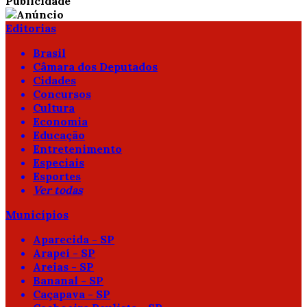
Publicidade
Editorias
Brasil
Câmara dos Deputados
Cidades
Concursos
Cultura
Economia
Educação
Entretenimento
Especiais
Esportes
Ver todas
Municípios
Aparecida - SP
Arapeí - SP
Areias - SP
Bananal - SP
Caçapava - SP