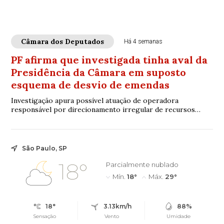
Câmara dos Deputados
Há 4 semanas
PF afirma que investigada tinha aval da
Presidência da Câmara em suposto
esquema de desvio de emendas
Investigação apura possível atuação de operadora
responsável por direcionamento irregular de recursos
públicos ligados a emendas parlamentares
São Paulo, SP
18°
Parcialmente nublado
Mín.
18°
Máx.
29°
18°
3.13km/h
88%
Sensação
Vento
Umidade