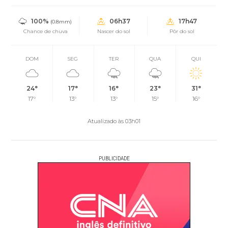
100%
06h37
17h47
(0.8mm)
Chance de chuva
Nascer do sol
Pôr do sol
DOM
SEG
TER
QUA
QUI
24°
17°
16°
23°
31°
17°
13°
13°
15°
16°
Atualizado às 03h01
PUBLICIDADE