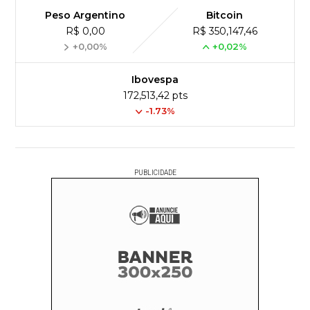
Peso Argentino
Bitcoin
R$ 0,00
R$ 350,147,46
+0,00%
+0,02%
Ibovespa
172,513,42 pts
-1.73%
PUBLICIDADE