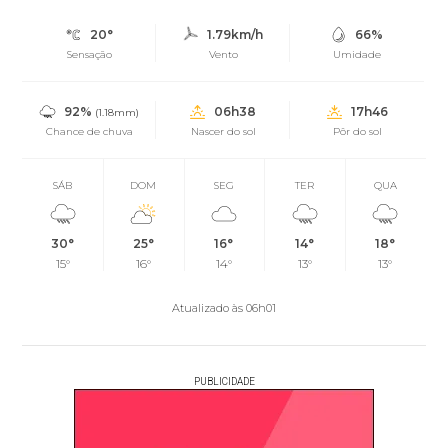
20°
1.79km/h
66%
Sensação
Vento
Umidade
92%
06h38
17h46
(1.18mm)
Chance de chuva
Nascer do sol
Pôr do sol
SÁB
DOM
SEG
TER
QUA
30°
25°
16°
14°
18°
15°
16°
14°
13°
13°
Atualizado às 06h01
PUBLICIDADE