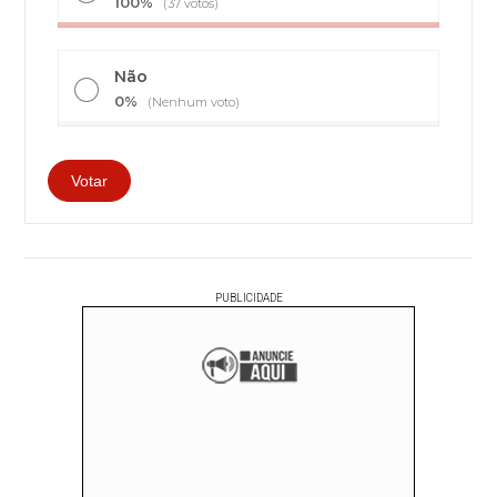
100%
(37 votos)
Não
0%
(Nenhum voto)
PUBLICIDADE