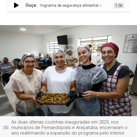
Ouça:
Programa de segurança alimentar do Governo de SP está pre
1.0x
As duas últimas cozinhas inauguradas em 2025, nos
municípios de Fernandópolis e Araçatuba, encerraram o
ano reafirmando a expansão do programa pelo interior