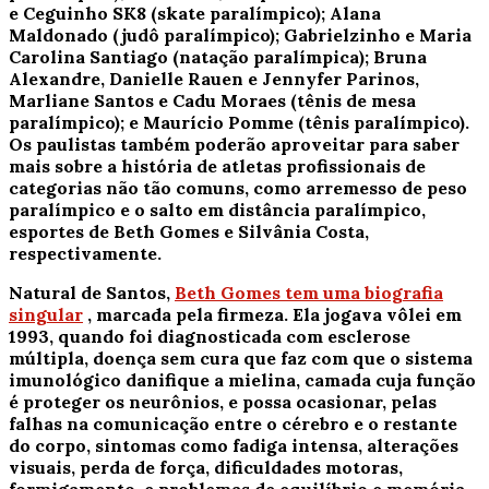
e Ceguinho SK8 (skate paralímpico); Alana
Maldonado (judô paralímpico); Gabrielzinho e Maria
Carolina Santiago (natação paralímpica); Bruna
Alexandre, Danielle Rauen e Jennyfer Parinos,
Marliane Santos e Cadu Moraes (tênis de mesa
paralímpico); e Maurício Pomme (tênis paralímpico).
Os paulistas também poderão aproveitar para saber
mais sobre a história de atletas profissionais de
categorias não tão comuns, como arremesso de peso
paralímpico e o salto em distância paralímpico,
esportes de Beth Gomes e Silvânia Costa,
respectivamente.
Natural de Santos,
Beth Gomes tem uma biografia
singular
, marcada pela firmeza. Ela jogava vôlei em
1993, quando foi diagnosticada com esclerose
múltipla, doença sem cura que faz com que o sistema
imunológico danifique a mielina, camada cuja função
é proteger os neurônios, e possa ocasionar, pelas
falhas na comunicação entre o cérebro e o restante
do corpo, sintomas como fadiga intensa, alterações
visuais, perda de força, dificuldades motoras,