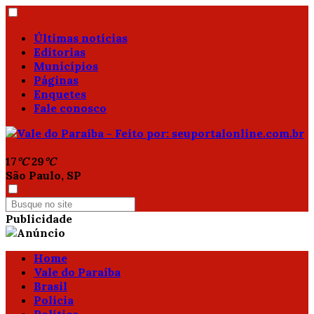
Últimas notícias
Editorias
Municípios
Páginas
Enquetes
Fale conosco
17
°C
29
°C
São Paulo, SP
Publicidade
Home
Vale do Paraíba
Brasil
Polícia