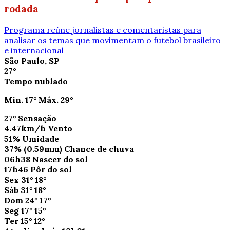
rodada
Programa reúne jornalistas e comentaristas para
analisar os temas que movimentam o futebol brasileiro
e internacional
São Paulo, SP
27°
Tempo nublado
Mín.
17°
Máx.
29°
27°
Sensação
4.47km/h
Vento
51%
Umidade
37%
(0.59mm)
Chance de chuva
06h38
Nascer do sol
17h46
Pôr do sol
Sex
31°
18°
Sáb
31°
18°
Dom
24°
17°
Seg
17°
15°
Ter
15°
12°