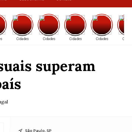
es
Cidades
Cidades
Cidades
Cidades
Cidad
nsuais superam
aís
ugal
São Paulo, SP