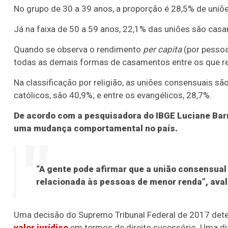
No grupo de 30 a 39 anos, a proporção é 28,5% de uniõe
Já na faixa de 50 a 59 anos, 22,1% das uniões são cas
Quando se observa o rendimento
per capita
(por pessoa
todas as demais formas de casamentos entre os que re
Na classificação por religião, as uniões consensuais sã
católicos, são 40,9%; e entre os evangélicos, 28,7%.
De acordo com a pesquisadora do IBGE Luciane Bar
uma mudança comportamental no país.
“A gente pode afirmar que a união consensua
relacionada às pessoas de menor renda”, aval
Uma decisão do Supremo Tribunal Federal de 2017 de
valor jurídico
em termos de direito sucessório. Uma dife