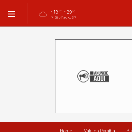
18
29
°C
°C
São Paulo, SP
Home
Vale do Paraíba
Bra