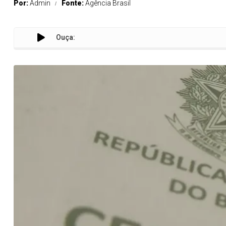
Por:
Admin
Fonte:
Agência Brasil
Ouça: