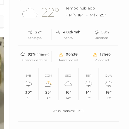
22°
Tempo nublado
Mín.
18°
Máx.
29°
22°
4.02km/h
59%
Sensação
Vento
Umidade
92%
06h38
17h46
(1.18mm)
Chance de chuva
Nascer do sol
Pôr do sol
SÁB
DOM
SEG
TER
QUA
30°
25°
16°
14°
18°
15°
16°
14°
13°
13°
Atualizado às 02h01