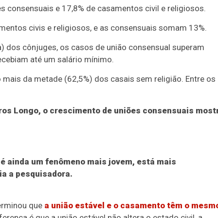
s consensuais e 17,8% de casamentos civil e religiosos.
amentos civis e religiosos, e as consensuais somam 13%.
) dos cônjuges, os casos de união consensual superam
cebiam até um salário mínimo.
o mais da metade (62,5%) dos casais sem religião. Entre os
ros Longo, o crescimento de uniões consensuais most
l é ainda um fenômeno mais jovem, está mais
ia a pesquisadora.
terminou que
a união estável e o casamento têm o mesm
rença é que a união estável não altera o estado civil, a