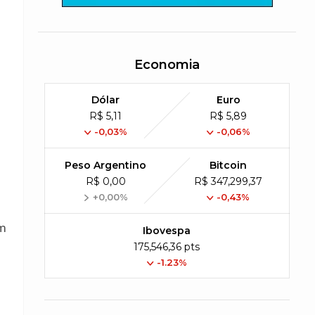
Economia
Dólar
Euro
R$ 5,11
R$ 5,89
-0,03%
-0,06%
Peso Argentino
Bitcoin
R$ 0,00
R$ 347,299,37
+0,00%
-0,43%
um
Ibovespa
175,546,36 pts
-1.23%