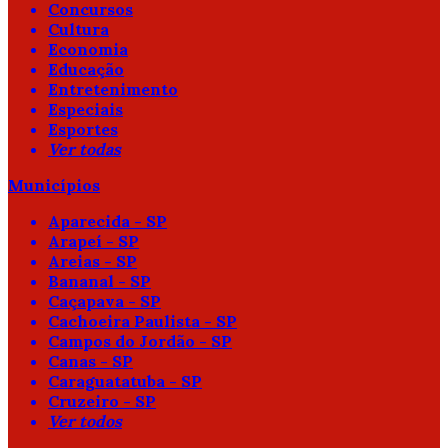
Concursos
Cultura
Economia
Educação
Entretenimento
Especiais
Esportes
Ver todas
Municípios
Aparecida - SP
Arapeí - SP
Areias - SP
Bananal - SP
Caçapava - SP
Cachoeira Paulista - SP
Campos do Jordão - SP
Canas - SP
Caraguatatuba - SP
Cruzeiro - SP
Ver todos