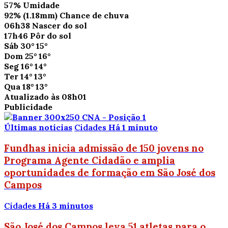
57%
Umidade
92%
(1.18mm)
Chance de chuva
06h38
Nascer do sol
17h46
Pôr do sol
Sáb
30°
15°
Dom
25°
16°
Seg
16°
14°
Ter
14°
13°
Qua
18°
13°
Atualizado às 08h01
Publicidade
Últimas notícias
Cidades
Há 1 minuto
Fundhas inicia admissão de 150 jovens no
Programa Agente Cidadão e amplia
oportunidades de formação em São José dos
Campos
Cidades
Há 3 minutos
São José dos Campos leva 51 atletas para o