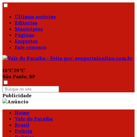
Últimas notícias
Editorias
Municípios
Páginas
Enquetes
Fale conosco
18
°C
29
°C
São Paulo, SP
Publicidade
Home
Vale do Paraíba
Brasil
Polícia