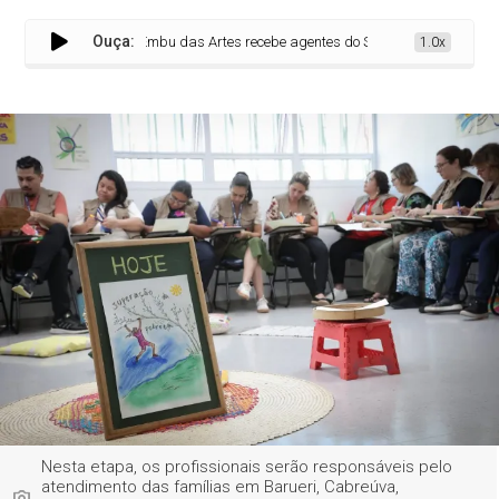
Ouça:
Embu das Artes recebe agentes do SuperAção SP nesta quinta (
1.0x
Nesta etapa, os profissionais serão responsáveis pelo
atendimento das famílias em Barueri, Cabreúva,