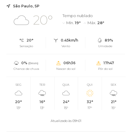
São Paulo, SP
20°
Tempo nublado
Mín.
19°
Máx.
28°
20°
0.45km/h
89%
Sensação
Vento
Umidade
0%
06h36
17h47
(0mm)
Chance de chuva
Nascer do sol
Pôr do sol
SEG
TER
QUA
QUI
SEX
20°
16°
24°
32°
21°
13°
13°
15°
17°
15°
Atualizado às 09h01