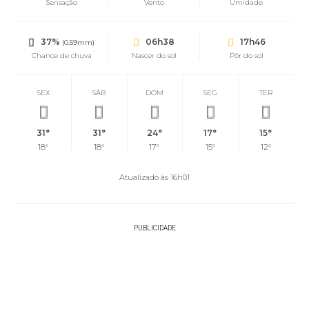
Sensação
Vento
Umidade
37%
06h38
17h46
(0.59mm)
Chance de chuva
Nascer do sol
Pôr do sol
SEX
SÁB
DOM
SEG
TER
31°
31°
24°
17°
15°
18°
18°
17°
15°
12°
Atualizado às 16h01
PUBLICIDADE