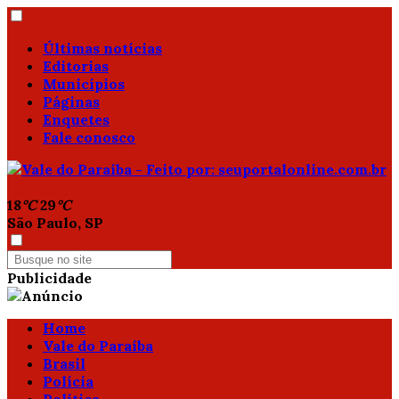
Últimas notícias
Editorias
Municípios
Páginas
Enquetes
Fale conosco
18
°C
29
°C
São Paulo, SP
Publicidade
Home
Vale do Paraíba
Brasil
Polícia