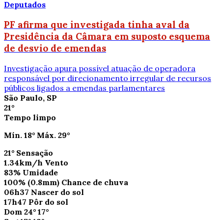
Deputados
PF afirma que investigada tinha aval da
Presidência da Câmara em suposto esquema
de desvio de emendas
Investigação apura possível atuação de operadora
responsável por direcionamento irregular de recursos
públicos ligados a emendas parlamentares
São Paulo, SP
21°
Tempo limpo
Mín.
18°
Máx.
29°
21°
Sensação
1.34km/h
Vento
83%
Umidade
100%
(0.8mm)
Chance de chuva
06h37
Nascer do sol
17h47
Pôr do sol
Dom
24°
17°