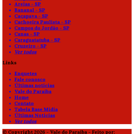
Areias - SP
Bananal - SP
Caçapava - SP
Cachoeira Paulista - SP
Campos do Jordão - SP
Canas - SP
Caraguatatuba - SP
Cruzeiro - SP
Ver todos
Links
Enquetes
Fale conosco
Últimas notícias
Vale do Paraíba
Home
Contato
Tabela Base Mídia
Últimas Notícias
Ver todos
© Copyright 2026 - Vale do Paraíba - Feito por: