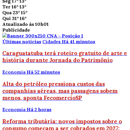
Seg
17°
13°
Ter
16°
13°
Qua
23°
15°
Qui
31°
16°
Atualizado às 10h01
Publicidade
Últimas notícias
Cidades
Há 41 minutos
Caraguatatuba terá roteiro gratuito de arte e
história durante Jornada do Patrimônio
Economia
Há 52 minutos
Alta do petróleo pressiona custos das
companhias aéreas, mas passagens sobem
menos, aponta FecomercioSP
Economia
Há 2 horas
Reforma tributária: novos impostos sobre o
consumo começam a ser cobrados em 2027;