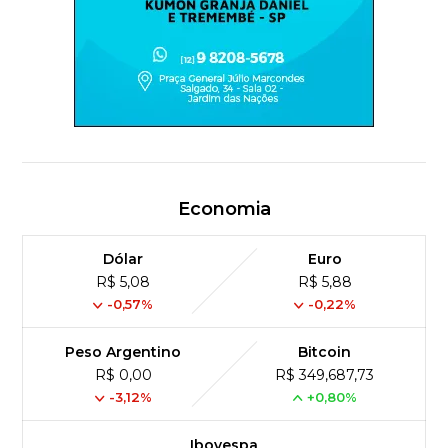
Economia
Dólar
Euro
R$ 5,08
R$ 5,88
-0,57%
-0,22%
Peso Argentino
Bitcoin
R$ 0,00
R$ 349,687,73
-3,12%
+0,80%
Ibovespa