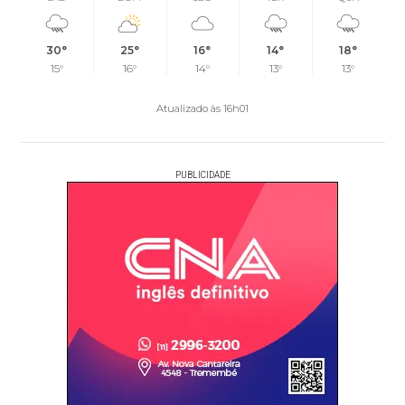
30°
25°
16°
14°
18°
15°
16°
14°
13°
13°
Atualizado às 16h01
PUBLICIDADE