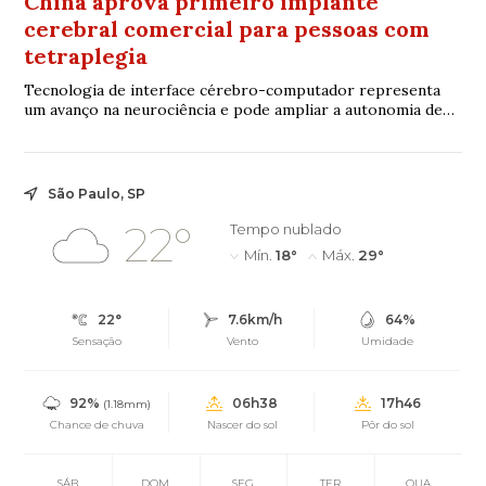
China aprova primeiro implante
cerebral comercial para pessoas com
tetraplegia
Tecnologia de interface cérebro-computador representa
um avanço na neurociência e pode ampliar a autonomia de
pacientes com graves limitações motoras
São Paulo, SP
22°
Tempo nublado
Mín.
18°
Máx.
29°
22°
7.6km/h
64%
Sensação
Vento
Umidade
92%
06h38
17h46
(1.18mm)
Chance de chuva
Nascer do sol
Pôr do sol
SÁB
DOM
SEG
TER
QUA