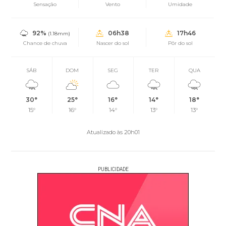
Sensação
Vento
Umidade
92%
06h38
17h46
(1.18mm)
Chance de chuva
Nascer do sol
Pôr do sol
SÁB
DOM
SEG
TER
QUA
30°
25°
16°
14°
18°
15°
16°
14°
13°
13°
Atualizado às 20h01
PUBLICIDADE