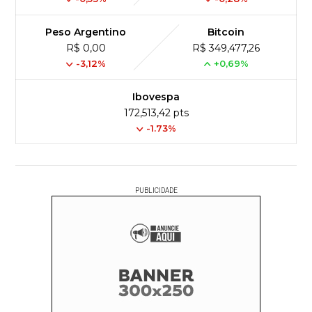
Peso Argentino
Bitcoin
R$ 0,00
R$ 349,477,26
-3,12%
+0,69%
Ibovespa
172,513,42 pts
-1.73%
PUBLICIDADE