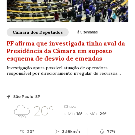
Câmara dos Deputados
Há 3 semanas
PF afirma que investigada tinha aval da
Presidência da Câmara em suposto
esquema de desvio de emendas
Investigação apura possível atuação de operadora
responsável por direcionamento irregular de recursos
públicos ligados a emendas parlamentares
São Paulo, SP
20°
Chuva
Mín.
18°
Máx.
29°
20°
3.58km/h
77%