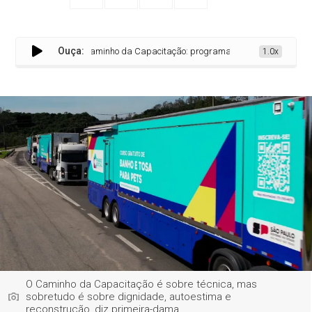
Ouça:
Caminho da Capacitação: programa amplia acesso à qualific
1.0x
O Caminho da Capacitação é sobre técnica, mas
sobretudo é sobre dignidade, autoestima e
reconstrução, diz primeira-dama