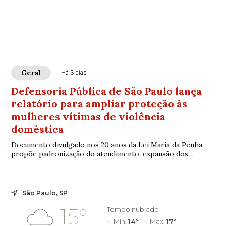
Geral
Há 3 dias
Defensoria Pública de São Paulo lança
relatório para ampliar proteção às
mulheres vítimas de violência
doméstica
Documento divulgado nos 20 anos da Lei Maria da Penha
propõe padronização do atendimento, expansão dos
serviços especializados e fortalecimento do acesso à Justiça
São Paulo, SP
15°
Tempo nublado
Mín.
14°
Máx.
17°