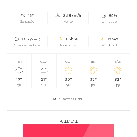
15°
3.58km/h
94%
Sensação
Vento
Umidade
13%
06h36
17h47
(0mm)
Chance de chuva
Nascer do sol
Pôr do sol
TER
QUA
QUI
SEX
SÁB
17°
21°
30°
32°
32°
13°
14°
16°
19°
19°
Atualizado às 07h01
PUBLICIDADE