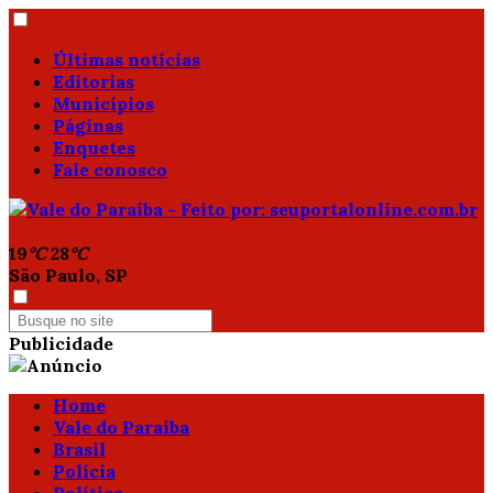
Últimas notícias
Editorias
Municípios
Páginas
Enquetes
Fale conosco
19
°C
28
°C
São Paulo, SP
Publicidade
Home
Vale do Paraíba
Brasil
Polícia