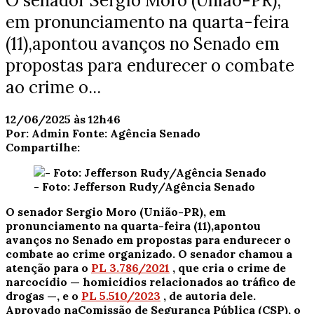
O senador Sergio Moro (União-PR),
em pronunciamento na quarta-feira
(11),apontou avanços no Senado em
propostas para endurecer o combate
ao crime o...
12/06/2025 às 12h46
Por:
Admin
Fonte:
Agência Senado
Compartilhe:
- Foto: Jefferson Rudy/Agência Senado
O senador Sergio Moro (União-PR), em
pronunciamento na quarta-feira (11),
apontou
avanços no Senado em propostas para endurecer o
combate ao crime organizado
. O senador chamou a
atenção para o
PL 3.786/2021
, que cria o crime de
narcocídio — homicídios relacionados ao tráfico de
drogas —, e o
PL 5.510/2023
, de autoria dele.
A
provado na
Comissão de Segurança Pública (CSP), o