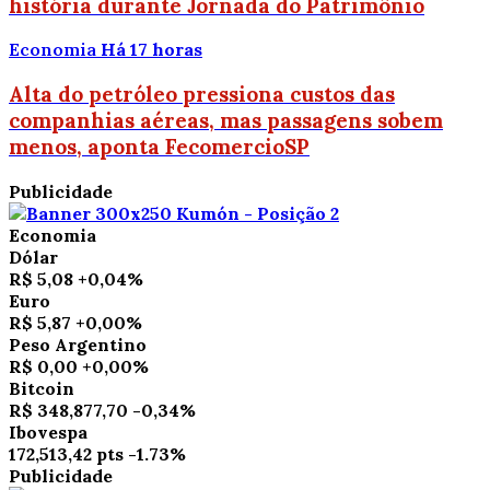
história durante Jornada do Patrimônio
Economia
Há 17 horas
Alta do petróleo pressiona custos das
companhias aéreas, mas passagens sobem
menos, aponta FecomercioSP
Publicidade
Economia
Dólar
R$ 5,08
+0,04%
Euro
R$ 5,87
+0,00%
Peso Argentino
R$ 0,00
+0,00%
Bitcoin
R$ 348,877,70
-0,34%
Ibovespa
172,513,42 pts
-1.73%
Publicidade