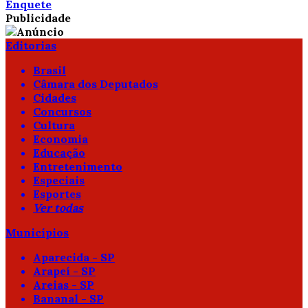
Enquete
Publicidade
Editorias
Brasil
Câmara dos Deputados
Cidades
Concursos
Cultura
Economia
Educação
Entretenimento
Especiais
Esportes
Ver todas
Municípios
Aparecida - SP
Arapeí - SP
Areias - SP
Bananal - SP