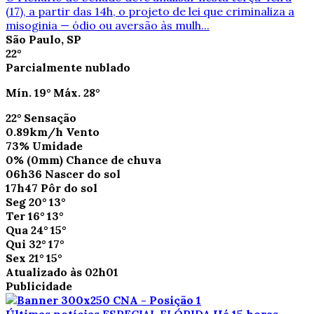
(17), a partir das 14h, o projeto de lei que criminaliza a
misoginia — ódio ou aversão às mulh...
São Paulo, SP
22°
Parcialmente nublado
Mín.
19°
Máx.
28°
22°
Sensação
0.89km/h
Vento
73%
Umidade
0%
(0mm)
Chance de chuva
06h36
Nascer do sol
17h47
Pôr do sol
Seg
20°
13°
Ter
16°
13°
Qua
24°
15°
Qui
32°
17°
Sex
21°
15°
Atualizado às 02h01
Publicidade
Últimas notícias
ESPECIAL FLÓRIDA
Há 15 horas