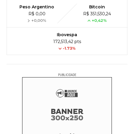
Peso Argentino
Bitcoin
R$ 0,00
R$ 351,530,24
+0,00%
+0,42%
Ibovespa
172,513,42 pts
-1.73%
PUBLICIDADE