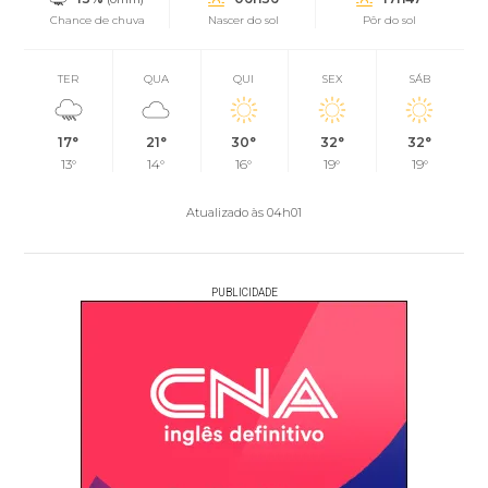
Chance de chuva
Nascer do sol
Pôr do sol
TER
QUA
QUI
SEX
SÁB
17°
21°
30°
32°
32°
13°
14°
16°
19°
19°
Atualizado às 04h01
PUBLICIDADE