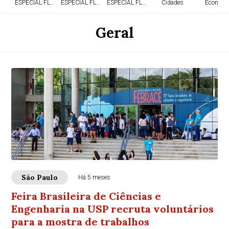
ESPECIAL FLÓRIDA
ESPECIAL FLÓRIDA
ESPECIAL FLÓRIDA
Cidades
Economi
Geral
São Paulo
Há 5 meses
Feira Brasileira de Ciências e
Engenharia na USP recruta voluntários
para a mostra de trabalhos