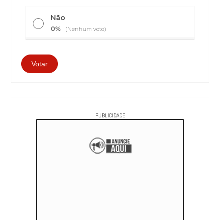
Não
0%
(Nenhum voto)
PUBLICIDADE