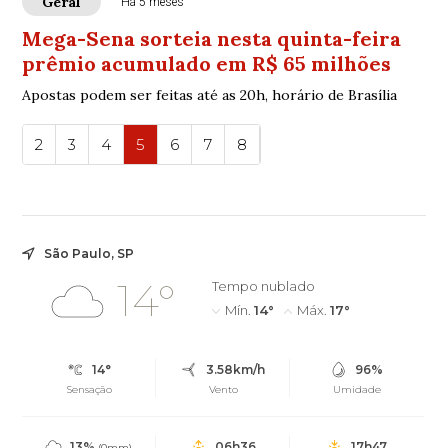
Geral
Há 5 meses
Mega-Sena sorteia nesta quinta-feira
prêmio acumulado em R$ 65 milhões
Apostas podem ser feitas até as 20h, horário de Brasília
2
3
4
5
6
7
8
São Paulo, SP
14°
Tempo nublado
Mín.
14°
Máx.
17°
14°
3.58km/h
96%
Sensação
Vento
Umidade
13%
06h36
17h47
(0mm)