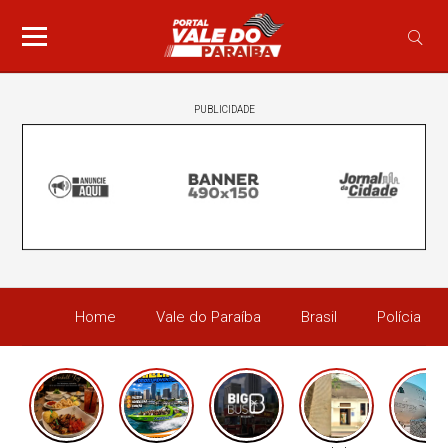
PUBLICIDADE
Home
Vale do Paraíba
Brasil
Polícia