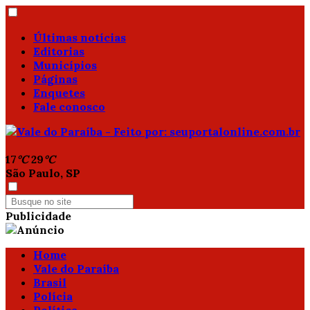
Últimas notícias
Editorias
Municípios
Páginas
Enquetes
Fale conosco
17
°C
29
°C
São Paulo, SP
Publicidade
Home
Vale do Paraíba
Brasil
Polícia