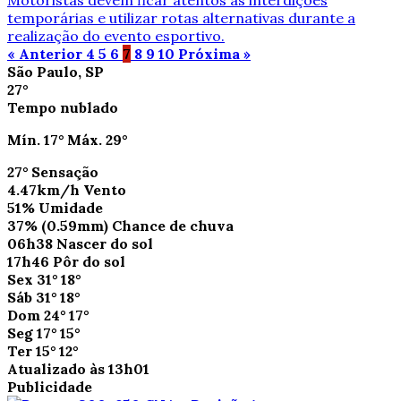
Motoristas devem ficar atentos às interdições
temporárias e utilizar rotas alternativas durante a
realização do evento esportivo.
« Anterior
4
5
6
7
8
9
10
Próxima »
São Paulo, SP
27°
Tempo nublado
Mín.
17°
Máx.
29°
27°
Sensação
4.47km/h
Vento
51%
Umidade
37%
(0.59mm)
Chance de chuva
06h38
Nascer do sol
17h46
Pôr do sol
Sex
31°
18°
Sáb
31°
18°
Dom
24°
17°
Seg
17°
15°
Ter
15°
12°
Atualizado às 13h01
Publicidade