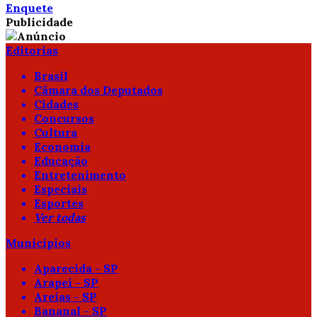
Enquete
Publicidade
Editorias
Brasil
Câmara dos Deputados
Cidades
Concursos
Cultura
Economia
Educação
Entretenimento
Especiais
Esportes
Ver todas
Municípios
Aparecida - SP
Arapeí - SP
Areias - SP
Bananal - SP