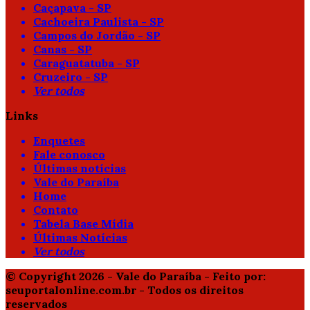
Caçapava - SP
Cachoeira Paulista - SP
Campos do Jordão - SP
Canas - SP
Caraguatatuba - SP
Cruzeiro - SP
Ver todos
Links
Enquetes
Fale conosco
Últimas notícias
Vale do Paraíba
Home
Contato
Tabela Base Mídia
Últimas Notícias
Ver todos
© Copyright 2026 - Vale do Paraíba - Feito por:
seuportalonline.com.br - Todos os direitos
reservados