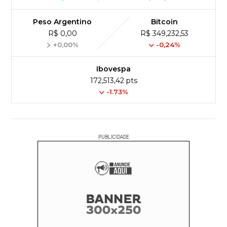
Peso Argentino
Bitcoin
R$ 0,00
R$ 349,232,53
+0,00%
-0,24%
Ibovespa
172,513,42 pts
-1.73%
PUBLICIDADE