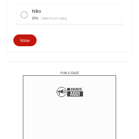
Não
0%
(Nenhum voto)
PUBLICIDADE