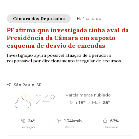
Câmara dos Deputados
Há 4 semanas
PF afirma que investigada tinha aval da
Presidência da Câmara em suposto
esquema de desvio de emendas
Investigação apura possível atuação de operadora
responsável por direcionamento irregular de recursos
públicos ligados a emendas parlamentares
São Paulo, SP
24°
Parcialmente nublado
Mín.
19°
Máx.
28°
24°
1.34km/h
67%
Sensação
Vento
Umidade