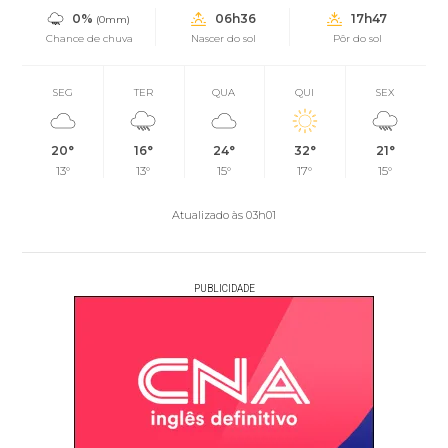
0%
06h36
17h47
(0mm)
Chance de chuva
Nascer do sol
Pôr do sol
SEG
TER
QUA
QUI
SEX
20°
16°
24°
32°
21°
13°
13°
15°
17°
15°
Atualizado às 03h01
PUBLICIDADE